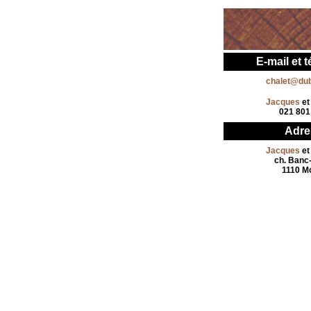
E-mail et 
chalet@dub
Jacques
e
021 801
Adre
Jacques
e
ch. Banc-
1110 M