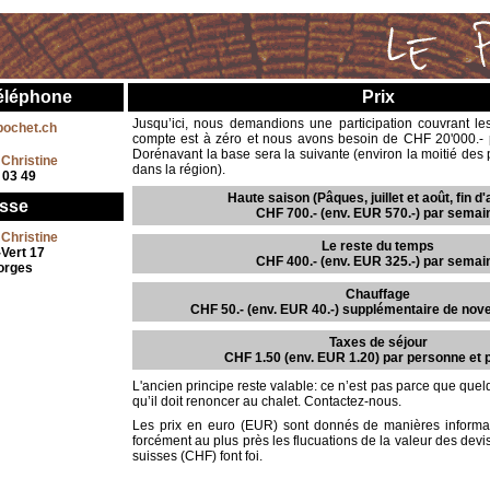
téléphone
Prix
Jusqu’ici, nous demandions une participation couvrant les
ochet.ch
compte est à zéro et nous avons besoin de CHF 20'000.- p
Dorénavant la base sera la suivante (environ la moitié des 
t
Christine
dans la région).
 03 49
Haute saison (Pâques, juillet et août, fin d
sse
CHF 700.- (env. EUR 570.-) par semai
t
Christine
Le reste du temps
Vert 17
CHF 400.- (env. EUR 325.-) par semai
orges
Chauffage
CHF 50.- (env. EUR 40.-) supplémentaire de nove
Taxes de séjour
CHF 1.50 (env. EUR 1.20) par personne et p
L'ancien principe reste valable: ce n’est pas parce que qu
qu’il doit renoncer au chalet. Contactez-nous.
Les prix en euro (EUR) sont donnés de manières informat
forcément au plus près les flucuations de la valeur des devi
suisses (CHF) font foi.