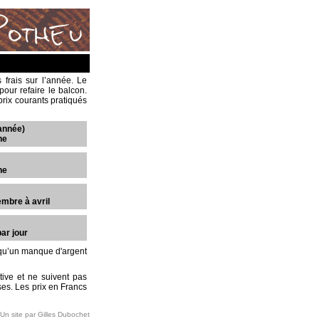
 frais sur l’année. Le
our refaire le balcon.
prix courants pratiqués
'année)
ne
ne
mbre à avril
ar jour
elqu’un manque d'argent
ive et ne suivent pas
ses. Les prix en Francs
Un site par Gilles Dubochet